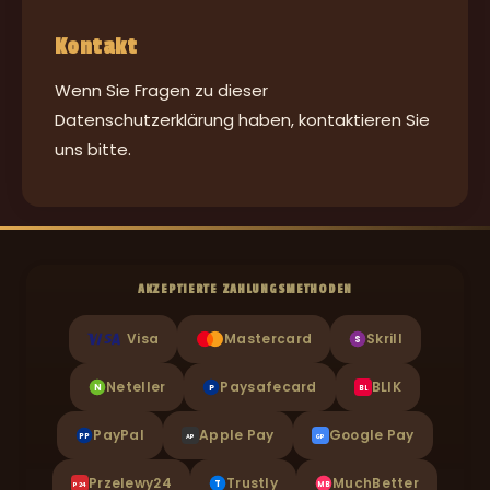
Kontakt
Wenn Sie Fragen zu dieser
Datenschutzerklärung haben, kontaktieren Sie
uns bitte.
AKZEPTIERTE ZAHLUNGSMETHODEN
Visa
Mastercard
Skrill
S
Neteller
Paysafecard
BLIK
N
P
BL
PayPal
Apple Pay
Google Pay
PP
AP
GP
Przelewy24
Trustly
MuchBetter
T
P24
MB