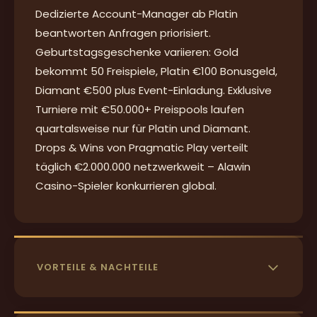
Dedizierte Account-Manager ab Platin
beantworten Anfragen priorisiert.
Geburtstagsgeschenke variieren: Gold
bekommt 50 Freispiele, Platin €100 Bonusgeld,
Diamant €500 plus Event-Einladung. Exklusive
Turniere mit €50.000+ Preispools laufen
quartalsweise nur für Platin und Diamant.
Drops & Wins von Pragmatic Play verteilt
täglich €2.000.000 netzwerkweit – Alawin
Casino-Spieler konkurrieren global.
VORTEILE & NACHTEILE
VORTEILE