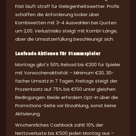
Frist läuft straff für Gelegenheitswetter. Profis
schaffen die Anforderung locker über
Kombiwetten mit 3-4 Auswahlen bei Quoten
um 2,00. Verlustrisiko steigt mit Kombi-Länge,
aber die Umsatzerfüllung beschleunigt sich.
Laufende Aktionen für Stammspieler
Montags gibt's 50% Reload bis €200 für Spieler
mit Vorwochenaktivität – Minimum €20, 30-
facher Umsatz in 7 Tagen. Freitags steigt der
Prozentsatz auf 75% bis €150 unter gleichen
Bedingungen. Beide erfordern Opt-in über die
Promotions-Seite vor Einzahlung, sonst keine
Aktivierung.
Wöchentliches Cashback zahlt 10% der
Nettoverluste bis €500 jeden Montag aus –