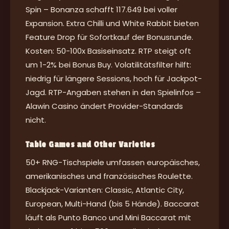
Spin – Bonanza schafft 117.649 bei voller
Expansion. Extra Chilli und White Rabbit bieten
Feature Drop für Sofortkauf der Bonusrunde.
Kosten: 50-100x Basiseinsatz. RTP steigt oft
um 1-2% bei Bonus Buy. Volatilitätsfilter hilft:
niedrig für längere Sessions, hoch für Jackpot-
Jagd. RTP-Angaben stehen in den Spielinfos –
Alawin Casino ändert Provider-Standards
nicht.
Table Games and Other Varieties
50+ RNG-Tischspiele umfassen europäisches,
amerikanisches und französisches Roulette.
Blackjack-Varianten: Classic, Atlantic City,
European, Multi-Hand (bis 5 Hände). Baccarat
läuft als Punto Banco und Mini Baccarat mit