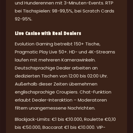
und Hunderennen mit 3-Minuten-Events. RTP
bei Tischspielen: 98-99,5%, bei Scratch Cards
92-95%.
Live Casino with Real Dealers
Evolution Gaming betreibt 150+ Tische,
Pragmatic Play Live 50+. HD- und 4K-Streams
laufen mit mehreren Kamerawinkeln.
Deutschsprachige Dealer arbeiten an
dedizierten Tischen von 12:00 bis 02:00 Uhr.
Außerhalb dieser Zeiten übernehmen
englischsprachige Croupiers. Chat-Funktion
erlaubt Dealer-Interaktion – Moderatoren
filtern unangemessene Nachrichten.
Blackjack-Limits: €1 bis €10.000, Roulette €0,10
bis €50.000, Baccarat €1 bis €10.000. VIP-