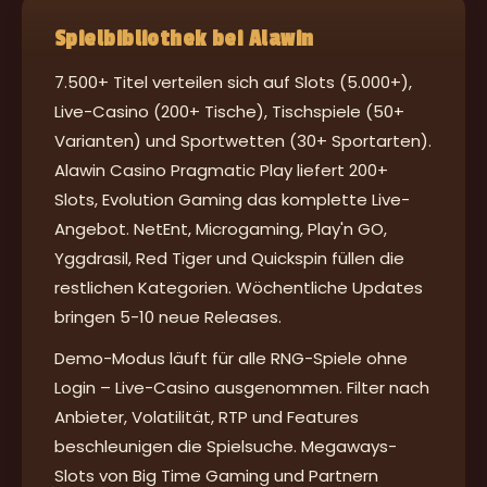
Umfangreiche Spielauswahl von Top-Anbietern
Spielbibliothek bei Alawin
Attraktiver Willkommensbonus und regelmäßige
Aktionen
7.500+ Titel verteilen sich auf Slots (5.000+),
24/7 Kundenservice per Live-Chat
Live-Casino (200+ Tische), Tischspiele (50+
Unterstützung von Kryptowährungen
Varianten) und Sportwetten (30+ Sportarten).
Benutzerfreundliche Website und mobile
Alawin Casino Pragmatic Play liefert 200+
Kompatibilität
Slots, Evolution Gaming das komplette Live-
Angebot. NetEnt, Microgaming, Play'n GO,
Yggdrasil, Red Tiger und Quickspin füllen die
NACHTEILE
restlichen Kategorien. Wöchentliche Updates
Curaçao-Lizenz ist nicht so streng wie MGA
bringen 5-10 neue Releases.
Umsatzbedingungen könnten für einige Spieler
hoch sein
Demo-Modus läuft für alle RNG-Spiele ohne
Login – Live-Casino ausgenommen. Filter nach
Keine telefonische Hotline verfügbar
Anbieter, Volatilität, RTP und Features
beschleunigen die Spielsuche. Megaways-
Slots von Big Time Gaming und Partnern