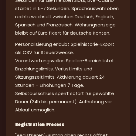
Sekunden für die meisten Slots, Live-Casino
startet in 5-7 Sekunden. Sprachauswahl oben
rechts wechselt zwischen Deutsch, Englisch,
Spanisch und Französisch. Währungsanzeige
bleibt auf Euro fixiert für deutsche Konten.
Personalisierung erlaubt Spielhistorie-Export
als CSV für Steuerzwecke.
Verantwortungsvolles Spielen-Bereich listet
Einzahlungslimits, Verlustlimits und
Sitzungszeitlimits. Aktivierung dauert 24
Stunden – Erhöhungen 7 Tage.
Selbstausschluss sperrt sofort für gewählte
Dauer (24h bis permanent). Aufhebung vor
Ablauf unmöglich.
Registration Process
"Registrieren"-Button oben rechts öffnet