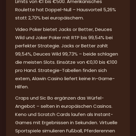
Limits von €1 bis €500. Amerikanisches
Roulette hat Doppel-Null – Hausvorteil 5,26%
statt 2,70% bei europäischem.
Video Poker bietet Jacks or Better, Deuces
Wild und Joker Poker mit RTP bis 99,54% bei
perfekter Strategie. Jacks or Better zahlt
99,54%, Deuces Wild 99,73% – beide schlagen
die meisten Slots. Einsätze von €0,10 bis €100
pro Hand. Strategie-Tabellen finden sich
extern, Alawin Casino liefert keine In-Game-
Hilfen.
Craps und Sic Bo ergänzen das Würfel-
Angebot – selten in europäischen Casinos.
Keno und Scratch Cards laufen als Instant-
Games mit Ergebnissen in Sekunden. Virtuelle
Sportspiele simulieren Fußball, Pferderennen