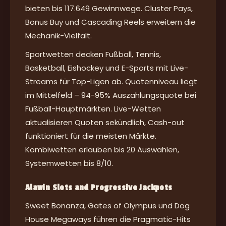
bieten bis 117.649 Gewinnwege. Cluster Pays,
Bonus Buy und Cascading Reels erweitern die
Mechanik-Vielfalt.
Sportwetten decken Fußball, Tennis,
Basketball, Eishockey und E-Sports mit Live-
Streams für Top-Ligen ab. Quotenniveau liegt
im Mittelfeld – 94-95% Auszahlungsquote bei
Fußball-Hauptmärkten. Live-Wetten
aktualisieren Quoten sekündlich, Cash-out
funktioniert für die meisten Märkte.
Kombiwetten erlauben bis 20 Auswahlen,
Systemwetten bis 8/10.
Alawin Slots and Progressive Jackpots
Sweet Bonanza, Gates of Olympus und Dog
House Megaways führen die Pragmatic-Hits