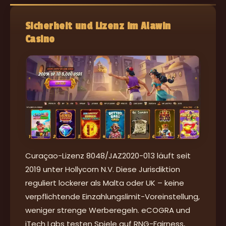
Sicherheit und Lizenz im Alawin
Casino
Curaçao-Lizenz 8048/JAZ2020-013 läuft seit
2019 unter Hollycorn N.V. Diese Jurisdiktion
reguliert lockerer als Malta oder UK – keine
verpflichtende Einzahlungslimit-Voreinstellung,
weniger strenge Werberegeln. eCOGRA und
iTech Labs testen Spiele auf RNG-Fairness,