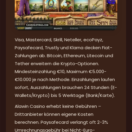
Visa, Mastercard, Skrill, Neteller, ecoPayz,
Paysafecard, Trustly und Klarna decken Fiat-
Zahlungen ab. Bitcoin, Ethereum, Litecoin und
Tether erweitern die Krypto-Optionen.
Mindesteinzahlung €10, Maximum €5.000-
€10.000 je nach Methode. Einzahlungen laufen
sofort, Auszahlungen brauchen 24 Stunden (E-
Wallets/Krypto) bis 5 Werktage (Bank/Karte).
Alawin Casino erhebt keine Gebühren –
Drittanbieter können eigene Kosten
berechnen. Paysafecard verlangt oft 2-3%
Umrechnungsgebühr bei Nicht-Euro-