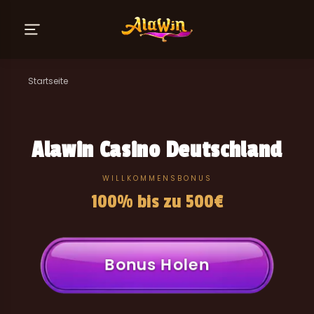
Startseite
Alawin Casino Deutschland
WILLKOMMENSBONUS
100% bis zu 500€
Bonus Holen