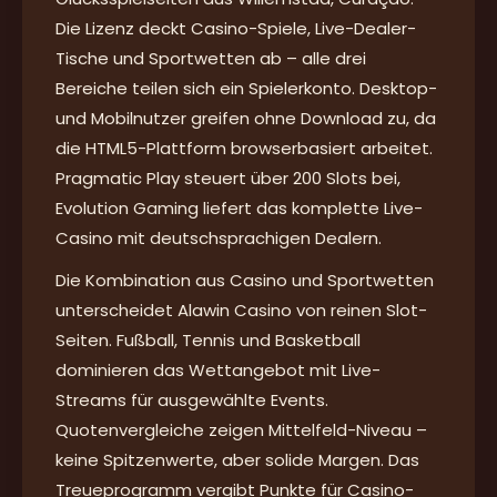
Die Lizenz deckt Casino-Spiele, Live-Dealer-
Tische und Sportwetten ab – alle drei
Bereiche teilen sich ein Spielerkonto. Desktop-
und Mobilnutzer greifen ohne Download zu, da
die HTML5-Plattform browserbasiert arbeitet.
Pragmatic Play steuert über 200 Slots bei,
Evolution Gaming liefert das komplette Live-
Casino mit deutschsprachigen Dealern.
Die Kombination aus Casino und Sportwetten
unterscheidet Alawin Casino von reinen Slot-
Seiten. Fußball, Tennis und Basketball
dominieren das Wettangebot mit Live-
Streams für ausgewählte Events.
Quotenvergleiche zeigen Mittelfeld-Niveau –
keine Spitzenwerte, aber solide Margen. Das
Treueprogramm vergibt Punkte für Casino-