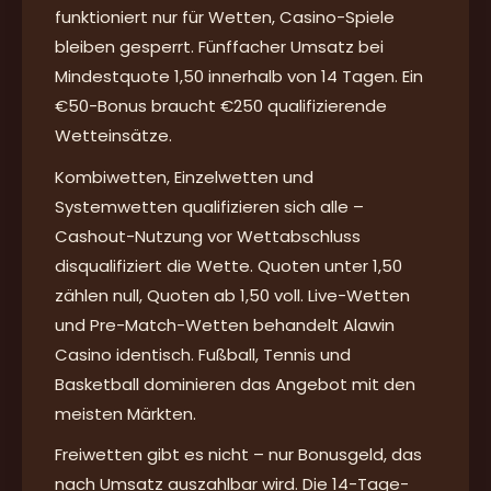
funktioniert nur für Wetten, Casino-Spiele
bleiben gesperrt. Fünffacher Umsatz bei
Mindestquote 1,50 innerhalb von 14 Tagen. Ein
€50-Bonus braucht €250 qualifizierende
Wetteinsätze.
Kombiwetten, Einzelwetten und
Systemwetten qualifizieren sich alle –
Cashout-Nutzung vor Wettabschluss
disqualifiziert die Wette. Quoten unter 1,50
zählen null, Quoten ab 1,50 voll. Live-Wetten
und Pre-Match-Wetten behandelt Alawin
Casino identisch. Fußball, Tennis und
Basketball dominieren das Angebot mit den
meisten Märkten.
Freiwetten gibt es nicht – nur Bonusgeld, das
nach Umsatz auszahlbar wird. Die 14-Tage-